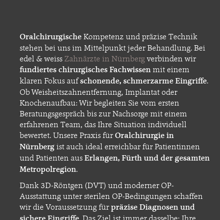
Oralchirurgische
Kompetenz und präzise Technik
stehen bei uns im Mittelpunkt jeder Behandlung. Bei
edel & weiss
Zahnärzte in Nürnberg
verbinden wir
fundiertes chirurgisches Fachwissen
mit einem
klaren Fokus auf
schonende, schmerzarme Eingriffe
.
Ob Weisheitszahnentfernung, Implantat oder
Knochenaufbau: Wir begleiten Sie vom ersten
Beratungsgespräch bis zur Nachsorge mit einem
erfahrenen Team, das Ihre Situation individuell
bewertet. Unsere Praxis für
Oralchirurgie in
Nürnberg
ist auch ideal erreichbar für Patientinnen
und Patienten aus
Erlangen, Fürth und der gesamten
Metropolregion
.
Dank 3D-Röntgen (DVT) und moderner OP-
Ausstattung unter sterilen OP-Bedingungen schaffen
wir die Voraussetzung für
präzise Diagnosen und
sichere Eingriffe
. Das Ziel ist immer dasselbe: Ihre