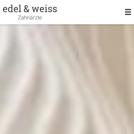
LEISTUNGEN
KIEFERORTHOPÄDIE
ORALCHIRURGIE
TEAM
KARRIERE