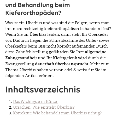
und Behandlung beim
Kieferorthopäden?
BLOG
Was ist ein Überbiss und was sind die Folgen, wenn man
ihn nicht rechtzeitig kieferorthopädisch behandeln lässt?
Wenn Sie an
Überbiss
leiden, dann steht Ihr Oberkiefer
KONTAKT & TERMINE
vor. Dadurch liegen die Schneidezähne des Unter- sowie
Oberkiefers beim Biss nicht korrekt aufeinander. Durch
diese Zahnfehlstellung
gefährden
Sie Ihre
allgemeine
Zahngesundheit
und Ihr
Kiefergelenk wird
durch die
Zwangsstellung
dauerhaft überbeansprucht
. Mehr zum
Thema Überbiss haben wir von edel & weiss für Sie im
© 2026 EDEL & WEISS. ALLE RECHTE VORBEHALTEN.
folgenden Artikel erörtert.
Inhaltsverzeichnis
Das Wichtigste in Kürze
Ursachen: Wie entsteht Überbiss?
Korrektur: Wie behandelt man Überbiss richtig?