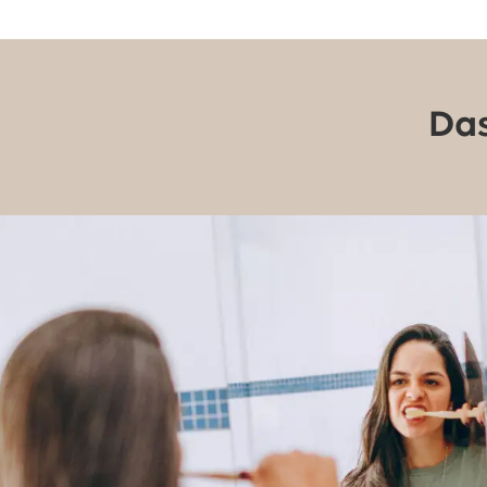
Das
So unterstützen Sie die
Heilung eines
Zahnimplantats aktiv
…