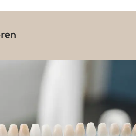
eren
Veneers bei Bruxismus:
Sind sie die richtige Wahl
für Knirscher?