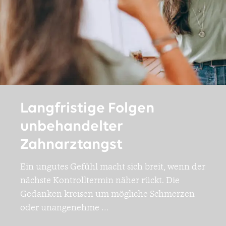
Langfristige Folgen
unbehandelter
Zahnarztangst
Ein ungutes Gefühl macht sich breit, wenn der
nächste Kontrolltermin näher rückt. Die
Gedanken kreisen um mögliche Schmerzen
oder unangenehme
…