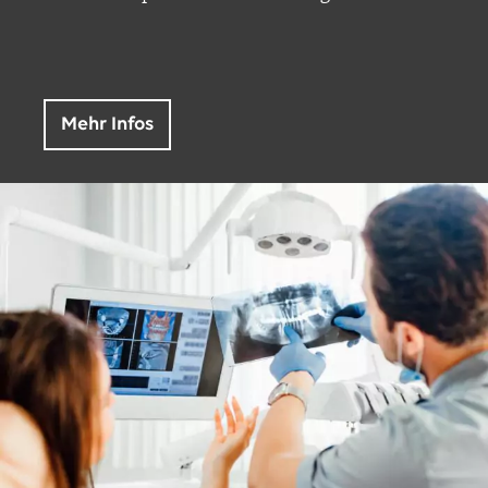
Mehr Infos
Oralchirurgie vs.
Kieferchirurgie:
Unterschiede
…